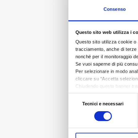
Consenso
Questo sito web utilizza i c
Questo sito utilizza cookie o 
tracciamento, anche di terze pa
nonché per il monitoraggio de
Se vuoi saperne di più consu
Per selezionare in modo analit
cliccare su “Accetta seleziona
Chiudendo questo banner tram
assenza di cookie o altri stru
Selezione
Tecnici e necessari
del
consenso