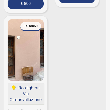
€ 800
Rif. N0072
Bordighera
Via
Circonvallazione