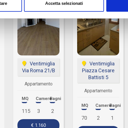
tare
Accetta selezionati
Ventimiglia
Ventimiglia
Via Roma 21/B
Piazza Cesare
Battisti 5
Appartamento
Appartamento
MQ
Camere
Bagni
MQ
Camere
Bagni
115
3
2
70
2
1
€ 1.160