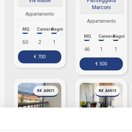
Via Maule
Passeggiata
Marconi
Appartamento
Appartamento
MQ
Camere
Bagni
MQ
Camere
Bagni
60
2
1
46
1
1
€ 700
€ 500
Rif. A0071
Rif. A0513