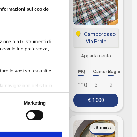
Informazioni sui cookie
Sanremo
Camporosso
Via Goethe 113
Via Braie
ione o altri strumenti di
ea con le tue preferenze,
Appartamento
Appartamento
tare le voci sottostanti e
MQ
Camere
Bagni
MQ
Camere
Bagni
80
2
1
110
3
2
a navigazione del sito in
€ 850
€ 1.000
Marketing
Rif. N0076
Rif. N0077