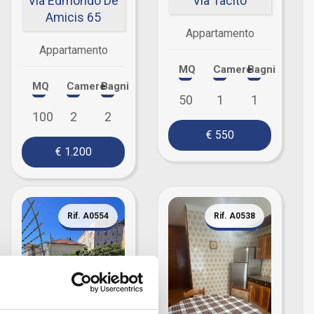
Via Edmondo De
Via Tacito
Amicis 65
Appartamento
Appartamento
MQ
Camere
Bagni
MQ
Camere
Bagni
50
1
1
100
2
2
€ 550
€ 1.200
Rif. A0554
Rif. A0538