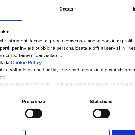
Dettagli
ookie
Ventimiglia
Ventimiglia
C.so Genova
Via Tacito
altri strumenti tecnici e, previo consenso, anche cookie di profilaz
rti, per inviarti pubblicità personalizzata e offrirti servizi in lin
Appartamento
Appartamento
i comportamenti dei visitatori.
lta la
Cookie Policy
ico soltanto alcune finalità, terze parti e cookie è possibile spun
MQ
Camere
Bagni
MQ
Camere
Bagni
ti”.
100
2
1
40
1
1
ite l’apposito comando “Continua senza accettare” continuerai l
menti di tracciamento diversi da quelli tecnici.
€ 800
€ 450
Preferenze
Statistiche
Rif. A0552
Rif. A0507