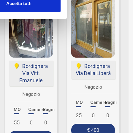
Accetta tutti
Bordighera
Bordighera
Via Vitt.
Via Della Liberà
Emanuele
Negozio
Negozio
MQ
Camere
Bagni
MQ
Camere
Bagni
25
0
0
55
0
0
€ 400