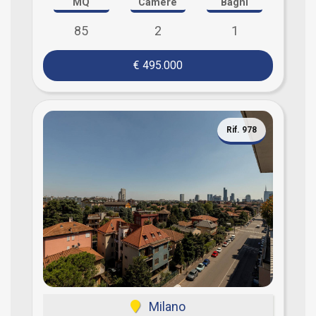
MQ
Camere
Bagni
85
2
1
€ 495.000
Rif. 978
Milano