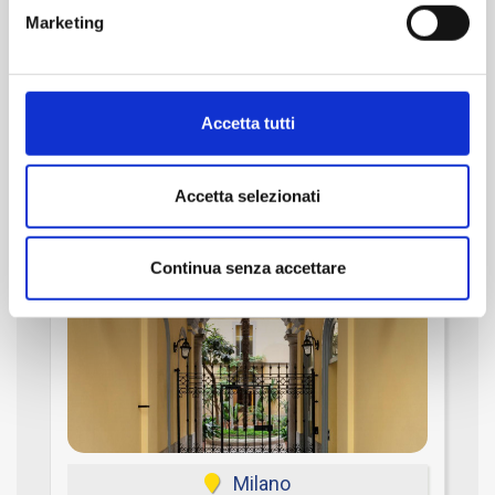
MQ
Camere
Bagni
Marketing
35
1
1
€ 264.000
Accetta tutti
Accetta selezionati
Rif. 988
Continua senza accettare
Milano