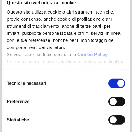
Questo sito web utilizza i cookie
Questo sito utilizza cookie o altri strumenti tecnici e,
previo consenso, anche cookie di profilazione o altri
strumenti di tracciamento, anche di terze parti, per
Rif. 984
inviarti pubblicità personalizzata e offrirti servizi in linea
con le tue preferenze, nonché per il monitoraggio dei
comportamenti dei visitatori.
Se vuoi saperne di più consulta la
Cookie Policy
Per selezionare in modo analitico soltanto alcune finalità,
terze parti e cookie è possibile spuntare le voci
sottostanti e cliccare su “Accetta selezionati”.
Selezione
Chiudendo questo banner tramite l’apposito comando
Tecnici e necessari
del
“Continua senza accettare” continuerai la navigazione del
consenso
sito in assenza di cookie o altri strumenti di tracciamento
Milano
Preferenze
diversi da quelli tecnici.
Via Lecco 11
Appartamento
Statistiche