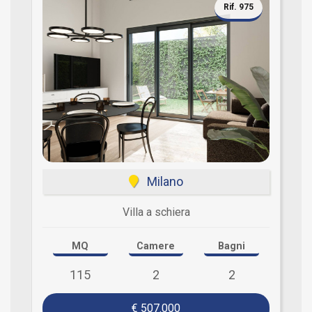
Rif. 975
Milano
Villa a schiera
MQ
Camere
Bagni
115
2
2
€ 507.000