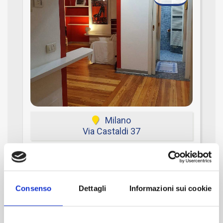
Milano
Via Castaldi 37
Appartamento
MQ
Camere
Bagni
Consenso
Dettagli
Informazioni sui cookie
70
1
1
€ 469.000