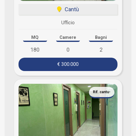
Cantù
Ufficio
MQ
Camere
Bagni
180
0
2
€ 300.000
Rif. cantu-