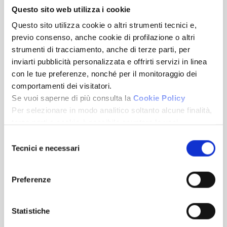
Questo sito web utilizza i cookie
Questo sito utilizza cookie o altri strumenti tecnici e,
previo consenso, anche cookie di profilazione o altri
strumenti di tracciamento, anche di terze parti, per
Faloppio
inviarti pubblicità personalizzata e offrirti servizi in linea
con le tue preferenze, nonché per il monitoraggio dei
Appartamento
comportamenti dei visitatori.
Se vuoi saperne di più consulta la
Cookie Policy
MQ
Camere
Bagni
Per selezionare in modo analitico soltanto alcune finalità,
50
1
1
terze parti e cookie è possibile spuntare le voci
sottostanti e cliccare su “Accetta selezionati”.
Selezione
Chiudendo questo banner tramite l’apposito comando
€ 130.000
Tecnici e necessari
del
“Continua senza accettare” continuerai la navigazione del
consenso
sito in assenza di cookie o altri strumenti di tracciamento
Preferenze
diversi da quelli tecnici.
Rif. BLEVIO-310
Statistiche