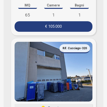
MQ
Camere
Bagni
65
1
1
€ 105.000
Rif. Cucciago-320