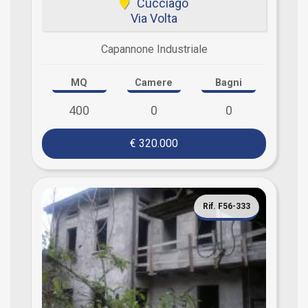
Cucciago
Via Volta
Capannone Industriale
MQ
Camere
Bagni
400
0
0
€ 320.000
Rif. F56-333