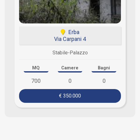
Erba
Via Carpani 4
Stabile-Palazzo
MQ
Camere
Bagni
700
0
0
€ 350.000