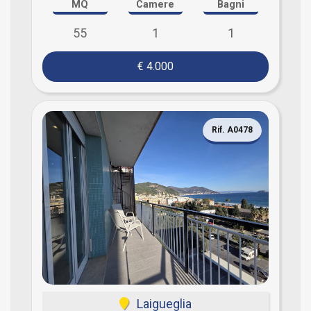
MQ
Camere
Bagni
55
1
1
€ 4.000
Rif. A0478
Laigueglia