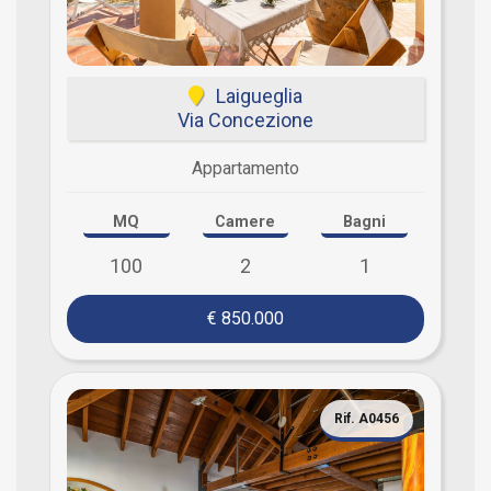
Laigueglia
Via Concezione
Appartamento
MQ
Camere
Bagni
100
2
1
€ 850.000
Rif. A0456