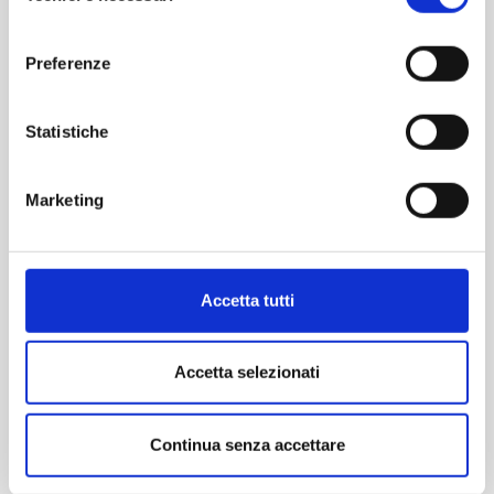
“Continua senza accettare” continuerai la navigazione del
consenso
MQ
Camere
Bagni
sito in assenza di cookie o altri strumenti di tracciamento
Preferenze
80
3
3
diversi da quelli tecnici.
€ 1.500
Statistiche
Marketing
Rif. A0497
Accetta tutti
Accetta selezionati
Continua senza accettare