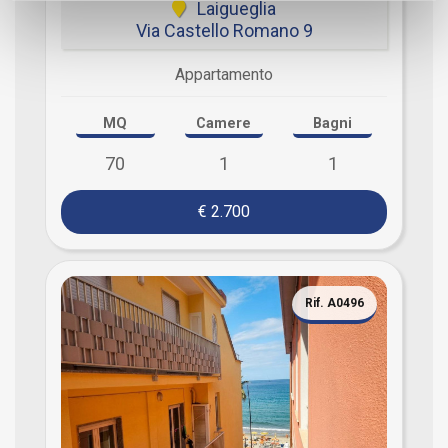
Laigueglia
Via Castello Romano 9
Appartamento
MQ
Camere
Bagni
70
1
1
€ 2.700
Rif. A0496