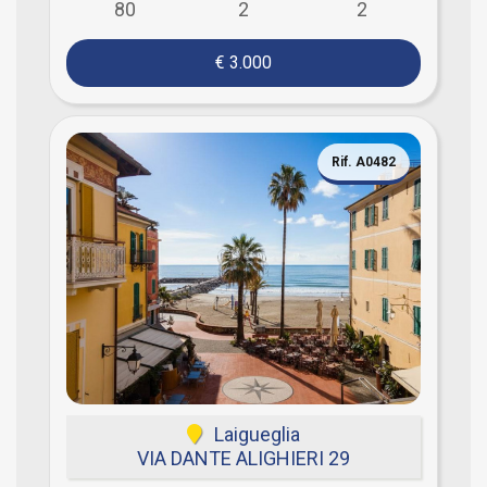
80
2
2
€ 3.000
Rif. A0482
Laigueglia
VIA DANTE ALIGHIERI 29