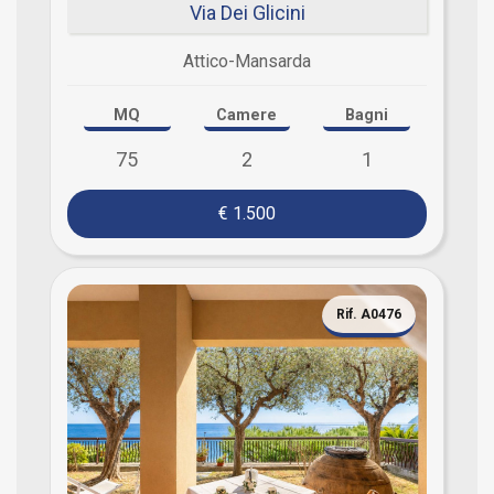
Via Dei Glicini
Attico-Mansarda
MQ
Camere
Bagni
75
2
1
€ 1.500
Rif. A0476