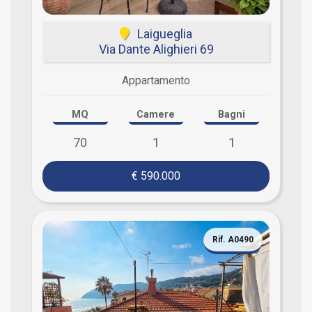
Laigueglia
Via Dante Alighieri 69
Appartamento
MQ
Camere
Bagni
70
1
1
€ 590.000
Rif. A0490