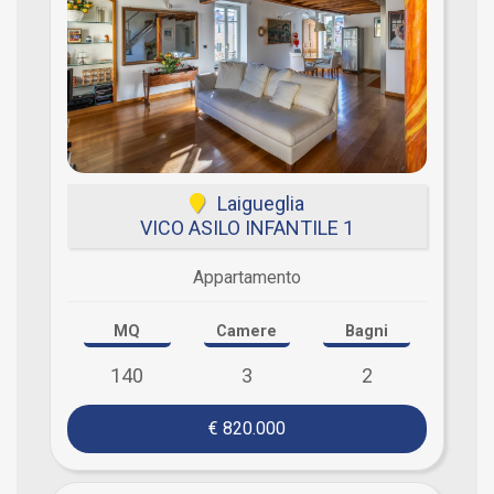
Laigueglia
VICO ASILO INFANTILE 1
Appartamento
MQ
Camere
Bagni
140
3
2
€ 820.000