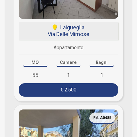
Laigueglia
Via Delle Mimose
Appartamento
MQ
Camere
Bagni
55
1
1
€ 2.500
Rif. A0485