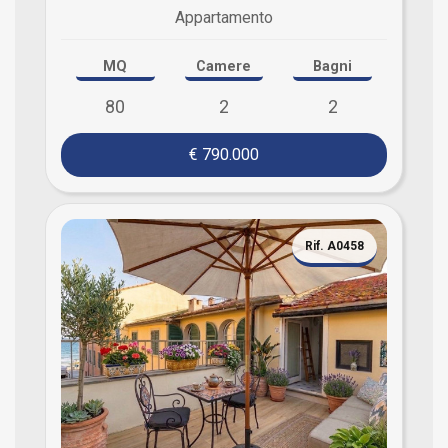
Appartamento
MQ
Camere
Bagni
80
2
2
€ 790.000
Rif. A0458