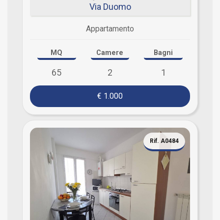
Via Duomo
Appartamento
MQ
Camere
Bagni
65
2
1
€ 1.000
Rif. A0484