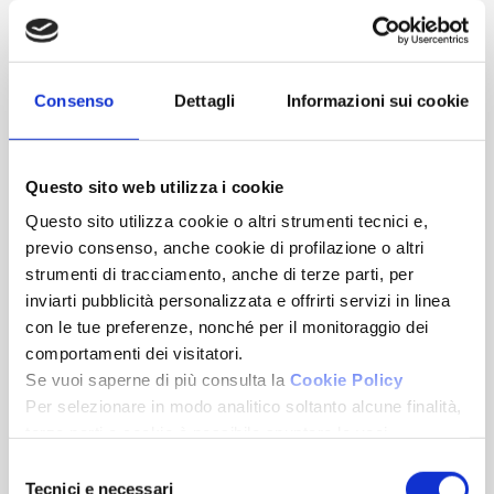
€ 795.000
Consenso
Dettagli
Informazioni sui cookie
Rif. A0454
Questo sito web utilizza i cookie
Questo sito utilizza cookie o altri strumenti tecnici e,
previo consenso, anche cookie di profilazione o altri
strumenti di tracciamento, anche di terze parti, per
inviarti pubblicità personalizzata e offrirti servizi in linea
con le tue preferenze, nonché per il monitoraggio dei
comportamenti dei visitatori.
Se vuoi saperne di più consulta la
Cookie Policy
Per selezionare in modo analitico soltanto alcune finalità,
Laigueglia
terze parti e cookie è possibile spuntare le voci
sottostanti e cliccare su “Accetta selezionati”.
Selezione
Appartamento
Chiudendo questo banner tramite l’apposito comando
Tecnici e necessari
del