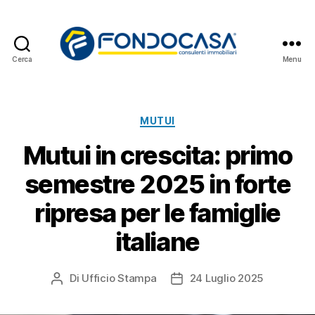
Cerca
Menu
Fondocasa
News
Categorie
MUTUI
Mutui in crescita: primo
semestre 2025 in forte
ripresa per le famiglie
italiane
Di
Ufficio Stampa
24 Luglio 2025
Autore
Data
articolo
dell'articolo