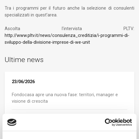
Tra i programmi per il futuro anche la selezione di consulenti
specializzati in quest’area.
Ascolta l'intervista PLTV:
http://www.pltv.it/news/consulenza_creditizia/i-programmi-di-
sviluppo-della-divisione-imprese-di-we-unit
Ultime news
23/06/2026
Fondocasa apre una nuova fase: territori, manager e
visione di crescita
23/06/2026
Pietra Ligure (SV), l’ex Hotel Capri cambia pelle: al via la
rigenerazione a pochi passi dal mare