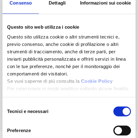
Consenso
Dettagli
Informazioni sui cookie
21/05/2026
Questo sito web utilizza i cookie
IL FUTURO DEI MUTUI PASSA DALLE SUCCESSIONI
Questo sito utilizza cookie o altri strumenti tecnici e,
15/05/2026
previo consenso, anche cookie di profilazione o altri
strumenti di tracciamento, anche di terze parti, per
Pietra Ligure, il nuovo costruito supera le medie: bilocali
inviarti pubblicità personalizzata e offrirti servizi in linea
oltre i 7.000 euro al metro quadro
con le tue preferenze, nonché per il monitoraggio dei
comportamenti dei visitatori.
29/04/2026
Se vuoi saperne di più consulta la
Cookie Policy
Per selezionare in modo analitico soltanto alcune finalità,
AGAIN: la rete Fondocasa si ritrova, ancora
terze parti e cookie è possibile spuntare le voci
sottostanti e cliccare su “Accetta selezionati”.
Selezione
Chiudendo questo banner tramite l’apposito comando
Tecnici e necessari
del
“Continua senza accettare” continuerai la navigazione del
consenso
sito in assenza di cookie o altri strumenti di tracciamento
Preferenze
diversi da quelli tecnici.