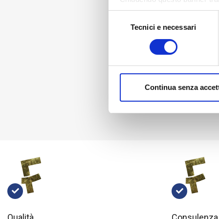
assenza di cookie o altri stru
Selezione
Tecnici e necessari
del
consenso
Continua senza accet
Qualità
Consulenza