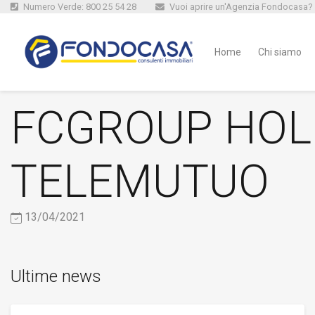
Numero Verde: 800 25 54 28
Vuoi aprire un'Agenzia Fondocasa?
Home
Chi siamo
FCGROUP HOLD
TELEMUTUO
13/04/2021
Ultime news