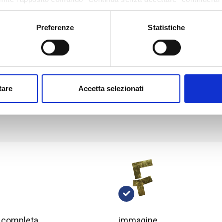
“Con TeleMutuo il nostro modello di business si proietta verso il f
menti di tracciamento diversi da quelli tecnici.
con un focus nello sviluppo delle nuove tecnologie a supporto dell
Preferenze
Statistiche
passo con la propensione all’innovazione ed alla volontà di integ
esigente” afferma
Alessandro Pollero, Presidente di FCGRO
Il closing dell’operazione è avvenuto qualche giorno fa e sta ini
atte a definire le migliori strategie operative, di marketing e 
tare
Accetta selezionati
sinergie con le reti fisiche del Gruppo
al fine di incrementar
banche partner ed i clienti.
 completa
immagine