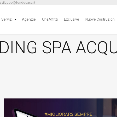
 sviluppo@fondocasa.it
Servizi
Agenzie
CheAffitti
Exclusive
Nuove Costruzioni
ING SPA ACQU