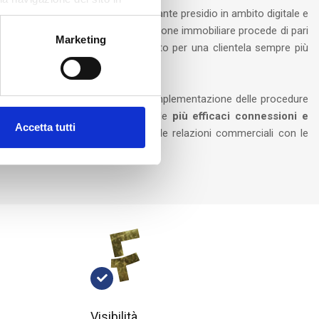
uturo e si completa con un importante presidio in ambito digitale e
a clientela. La nostra forte vocazione immobiliare procede di pari
Marketing
rare servizi ad alto valore aggiunto per una clientela sempre più
UP HOLDING Spa
.
ziando la fase di integrazione ed implementazione delle procedure
comunicazione oltre ad individuare le
più efficaci connessioni e
Accetta tutti
e le performance e la qualità delle relazioni commerciali con le
Visibilità