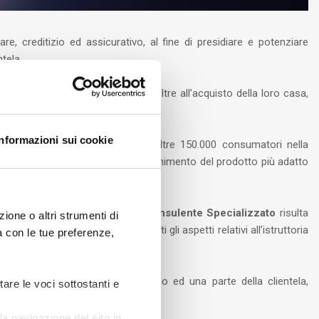
e, creditizio ed assicurativo, al fine di presidiare e potenziare
tela.
tivo di assistere gli utenti che, oltre all’acquisto della loro casa,
Informazioni sui cookie
ercato on line ed ha assistito oltre 150.000 consumatori nella
 fornendo la consulenza per l’ottenimento del prodotto più adatto
o, ma l’assistenza on line di un
Consulente Specializzato
risulta
ione o altri strumenti di
zione e per la definizione di tutti gli aspetti relativi all’istruttoria
ea con le tue preferenze,
traverso l’accensione di un mutuo ed una parte della clientela,
tare le voci sottostanti e
a navigazione del sito in