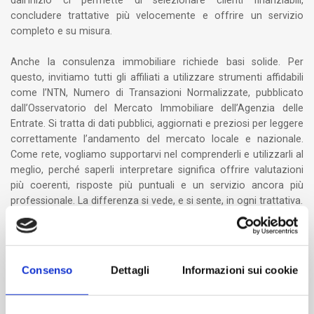
concludere trattative più velocemente e offrire un servizio
completo e su misura.
Anche la consulenza immobiliare richiede basi solide. Per
questo, invitiamo tutti gli affiliati a utilizzare strumenti affidabili
come l’NTN, Numero di Transazioni Normalizzate, pubblicato
dall’Osservatorio del Mercato Immobiliare dell’Agenzia delle
Entrate. Si tratta di dati pubblici, aggiornati e preziosi per leggere
correttamente l’andamento del mercato locale e nazionale.
Come rete, vogliamo supportarvi nel comprenderli e utilizzarli al
meglio, perché saperli interpretare significa offrire valutazioni
più coerenti, risposte più puntuali e un servizio ancora più
professionale. La differenza si vede, e si sente, in ogni trattativa.
Noi guardiamo avanti, da squadra. Fondocasa e WeUnit.it sono
due realtà che, insieme, stanno portando risultati concreti su
tutto il territorio.
Consenso
Dettagli
Informazioni sui cookie
Dove c’è sinergia, i clienti sono soddisfatti.
E con Fondocasa, ogni casa ti sorride.