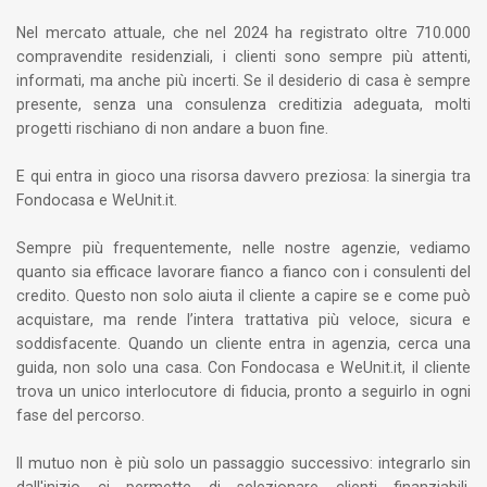
Nel mercato attuale, che nel 2024 ha registrato oltre 710.000
compravendite residenziali, i clienti sono sempre più attenti,
informati, ma anche più incerti. Se il desiderio di casa è sempre
presente, senza una consulenza creditizia adeguata, molti
progetti rischiano di non andare a buon fine.
E qui entra in gioco una risorsa davvero preziosa: la sinergia tra
Fondocasa e WeUnit.it.
Sempre più frequentemente, nelle nostre agenzie, vediamo
quanto sia efficace lavorare fianco a fianco con i consulenti del
credito. Questo non solo aiuta il cliente a capire se e come può
acquistare, ma rende l’intera trattativa più veloce, sicura e
soddisfacente. Quando un cliente entra in agenzia, cerca una
guida, non solo una casa. Con Fondocasa e WeUnit.it, il cliente
trova un unico interlocutore di fiducia, pronto a seguirlo in ogni
fase del percorso.
Il mutuo non è più solo un passaggio successivo: integrarlo sin
dall'inizio ci permette di selezionare clienti finanziabili,