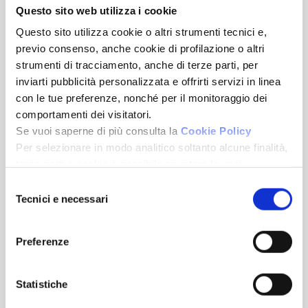
Questo sito web utilizza i cookie
Ultime news
Questo sito utilizza cookie o altri strumenti tecnici e,
previo consenso, anche cookie di profilazione o altri
strumenti di tracciamento, anche di terze parti, per
inviarti pubblicità personalizzata e offrirti servizi in linea
23/06/2026
con le tue preferenze, nonché per il monitoraggio dei
Fondocasa apre una nuova fase: territori, manager e
comportamenti dei visitatori.
visione di crescita
Se vuoi saperne di più consulta la
Cookie Policy
Per selezionare in modo analitico soltanto alcune finalità,
23/06/2026
terze parti e cookie è possibile spuntare le voci
sottostanti e cliccare su “Accetta selezionati”.
Selezione
Pietra Ligure (SV), l’ex Hotel Capri cambia pelle: al via la
Chiudendo questo banner tramite l’apposito comando
Tecnici e necessari
del
rigenerazione a pochi passi dal mare
“Continua senza accettare” continuerai la navigazione del
consenso
sito in assenza di cookie o altri strumenti di tracciamento
21/05/2026
Preferenze
diversi da quelli tecnici.
IL FUTURO DEI MUTUI PASSA DALLE SUCCESSIONI
Statistiche
15/05/2026