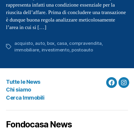
rappresenta infatti una condizione essenziale per la
riuscita dell’affare. Prima di concludere una transazione
è dunque buona regola analizzare meticolosamente
l’area in cui si […]
acquisto
,
auto
,
box
,
casa
,
compravendita
,
Tag
immobiliare
,
investimento
,
postoauto
Tutte le News
Faceboo
Ins
Chi siamo
Cerca Immobili
Fondocasa News