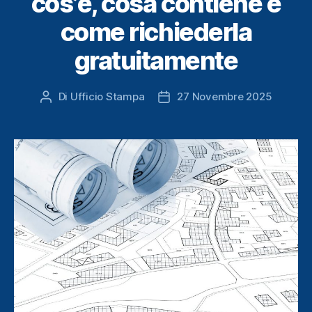
cos’è, cosa contiene e
come richiederla
gratuitamente
Di
Ufficio Stampa
27 Novembre 2025
Autore
Data
articolo
dell'articolo