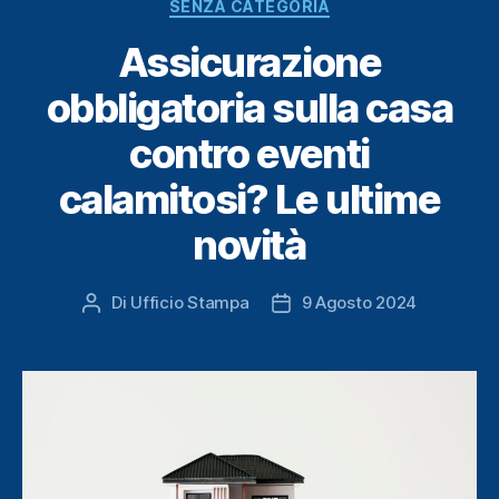
Categorie
SENZA CATEGORIA
Assicurazione
obbligatoria sulla casa
contro eventi
calamitosi? Le ultime
novità
Di
Ufficio Stampa
9 Agosto 2024
Autore
Data
articolo
dell'articolo