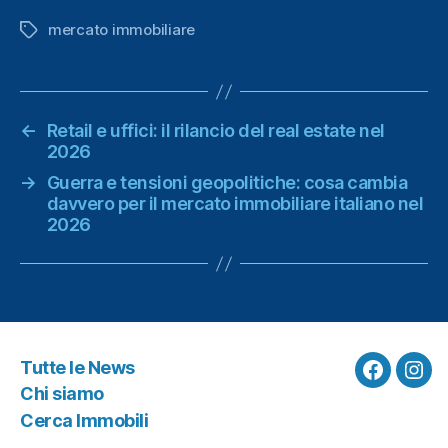
mercato immobiliare
Tag
←
Retail e uffici: il rilancio del real estate nel
2026
→
Guerra e tensioni geopolitiche: cosa cambia
davvero per il mercato immobiliare italiano nel
2026
Tutte le News
Faceboo
Ins
Chi siamo
Cerca Immobili