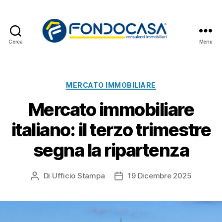
Cerca
Menu
Fondocasa
News
Categorie
MERCATO IMMOBILIARE
Mercato immobiliare
italiano: il terzo trimestre
segna la ripartenza
Di
Ufficio Stampa
19 Dicembre 2025
Autore
Data
articolo
dell'articolo