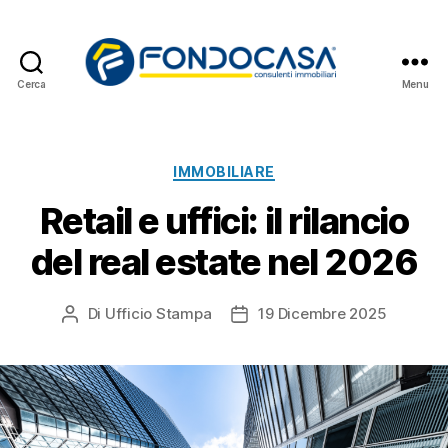
Cerca
Menu
Fondocasa
News
Categorie
IMMOBILIARE
Retail e uffici: il rilancio
del real estate nel 2026
Di
Ufficio Stampa
19 Dicembre 2025
Autore
Data
articolo
dell'articolo