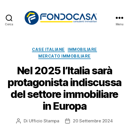
Cerca
Menu
Fondocasa
News
Categorie
CASE ITALIANE
IMMOBILIARE
MERCATO IMMOBILIARE
Nel 2025 l’Italia sarà
protagonista indiscussa
del settore immobiliare
in Europa
Di
Ufficio Stampa
20 Settembre 2024
Autore
Data
articolo
dell'articolo