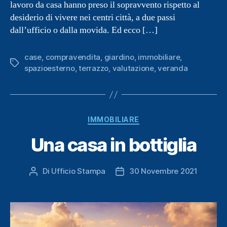
lavoro da casa hanno preso il sopravvento rispetto al
desiderio di vivere nei centri città, a due passi
dall’ufficio o dalla movida. Ed ecco […]
case
,
compravendita
,
giardino
,
immobiliare
,
Tag
spazioesterno
,
terrazzo
,
valutazione
,
veranda
Categorie
IMMOBILIARE
Una casa in bottiglia
Di
Ufficio Stampa
30 Novembre 2021
Autore
Data
articolo
dell'articolo