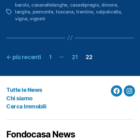
barolo
,
casanellelanghe
,
casedipregio
,
dimore
,
langhe
,
piemonte
,
toscana
,
trentino
,
valpolicella
,
Tag
vigna
,
vigneti
Navigazione
…
←
più recenti
1
21
22
articoli
Tutte le News
Faceboo
Ins
Chi siamo
Cerca Immobili
Fondocasa News