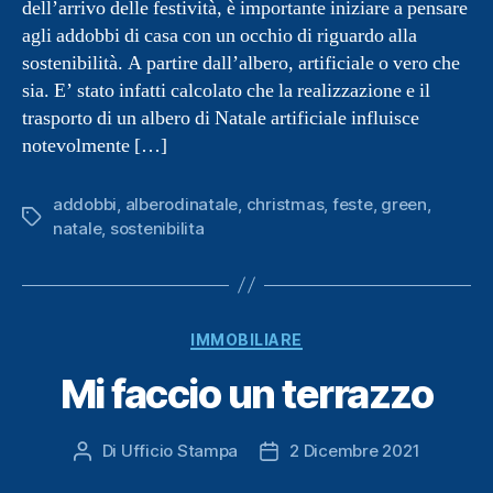
dell’arrivo delle festività, è importante iniziare a pensare
agli addobbi di casa con un occhio di riguardo alla
sostenibilità. A partire dall’albero, artificiale o vero che
sia. E’ stato infatti calcolato che la realizzazione e il
trasporto di un albero di Natale artificiale influisce
notevolmente […]
addobbi
,
alberodinatale
,
christmas
,
feste
,
green
,
Tag
natale
,
sostenibilita
Categorie
IMMOBILIARE
Mi faccio un terrazzo
Di
Ufficio Stampa
2 Dicembre 2021
Autore
Data
articolo
dell'articolo