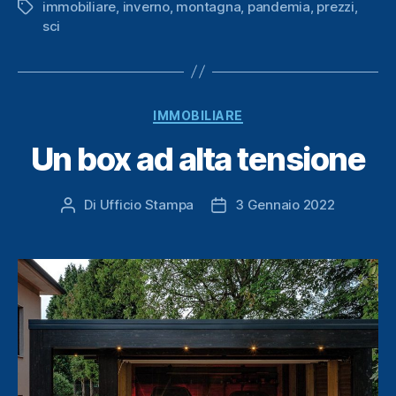
immobiliare
,
inverno
,
montagna
,
pandemia
,
prezzi
,
Tag
sci
Categorie
IMMOBILIARE
Un box ad alta tensione
Di
Ufficio Stampa
3 Gennaio 2022
Autore
Data
articolo
dell'articolo