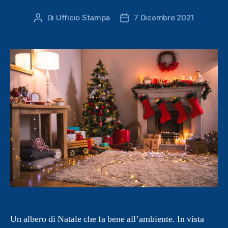
Di
Ufficio Stampa
7 Dicembre 2021
Autore
Data
articolo
dell'articolo
Un albero di Natale che fa bene all’ambiente. In vista