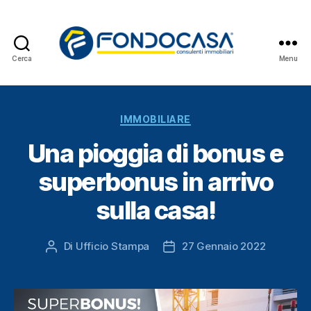
Cerca
Menu
Fondocasa
News
Categorie
IMMOBILIARE
Una pioggia di bonus e
superbonus in arrivo
sulla casa!
Di
Ufficio Stampa
27 Gennaio 2022
Autore
Data
articolo
dell'articolo