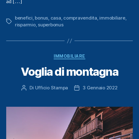
ad […]
benefici
,
bonus
,
casa
,
compravendita
,
immobiliare
,
Tag
risparmio
,
superbonus
Categorie
IMMOBILIARE
Voglia di montagna
Di
Ufficio Stampa
3 Gennaio 2022
Autore
Data
articolo
dell'articolo